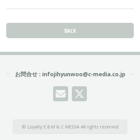
BACK
お問合せ :
infojihyunwoo@c-media.co.jp
© Loyalty E＆M & C MEDIA All rights reserved