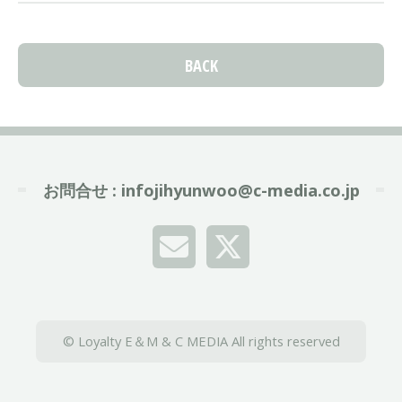
BACK
お問合せ :
infojihyunwoo@c-media.co.jp
© Loyalty E＆M & C MEDIA All rights reserved