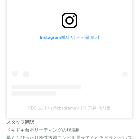
Instagram에서 이 게시물 보기
KBS 드라마(@kbsdrama)님의 공유 게시물
スタッフ翻訳
ドキドキ台本リーディングの現場!!!
早くもぴったり相性抜群コンビを見せてくれるドラとピルス